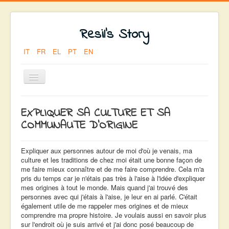
Resil's Story
IT
FR
EL
PT
EN
Toggle
Navigation
Vous êtes ici :
Accueil
EXPLIQUER SA CULTURE ET SA
LA DECISION DU DEPART
Francois
COMMUNAUTE D’ORIGINE
EXPLIQUER SA CULTURE ET SA COMMUNAUTE
D’ORIGINE
Expliquer aux personnes autour de moi d'où je venais, ma
culture et les traditions de chez moi était une bonne façon de
me faire mieux connaître et de me faire comprendre. Cela m'a
pris du temps car je n'étais pas très à l'aise à l'idée d'expliquer
mes origines à tout le monde. Mais quand j'ai trouvé des
personnes avec qui j'étais à l'aise, je leur en ai parlé. C'était
également utile de me rappeler mes origines et de mieux
comprendre ma propre histoire. Je voulais aussi en savoir plus
sur l'endroit où je suis arrivé et j'ai donc posé beaucoup de