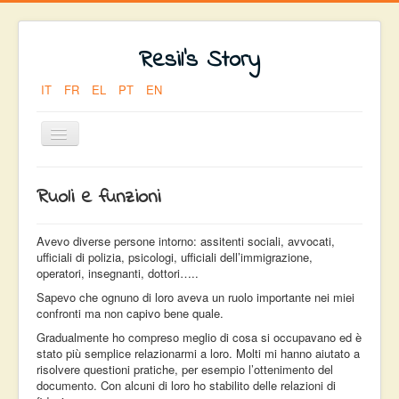
Resil's Story
IT
FR
EL
PT
EN
Toggle
Navigation
Sei qui:
Home
ARRIVO
RUOLI E FUNZIONI
Ruoli e funzioni
Avevo diverse persone intorno: assitenti sociali, avvocati,
ufficiali di polizia, psicologi, ufficiali dell’immigrazione,
operatori, insegnanti, dottori…..
Sapevo che ognuno di loro aveva un ruolo importante nei miei
confronti ma non capivo bene quale.
Gradualmente ho compreso meglio di cosa si occupavano ed è
stato più semplice relazionarmi a loro. Molti mi hanno aiutato a
risolvere questioni pratiche, per esempio l’ottenimento del
documento. Con alcuni di loro ho stabilito delle relazioni di